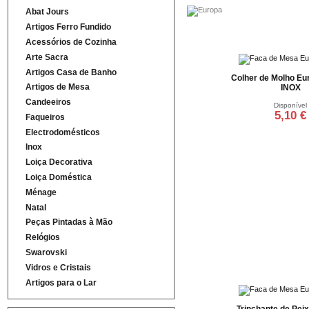
Abat Jours
Artigos Ferro Fundido
Acessórios de Cozinha
Arte Sacra
Artigos Casa de Banho
Colher de Molho E
Artigos de Mesa
INOX
Candeeiros
Disponível
5,10 €
Faqueiros
Electrodomésticos
Adicionar ao ca
Inox
Loiça Decorativa
Loiça Doméstica
Ménage
Natal
Peças Pintadas à Mão
Relógios
Swarovski
Vidros e Cristais
Artigos para o Lar
Trinchante de Pei