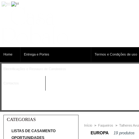
Home
Entrega e Portes
Termos e Condições de uso
Electrificações e Restauro de Candeeiros
Contactos
CATEGORIAS
Início
>
Faqueiros
>
Talheres Avu
LISTAS DE CASAMENTO
EUROPA
19 produtos
OPORTUNIDADES