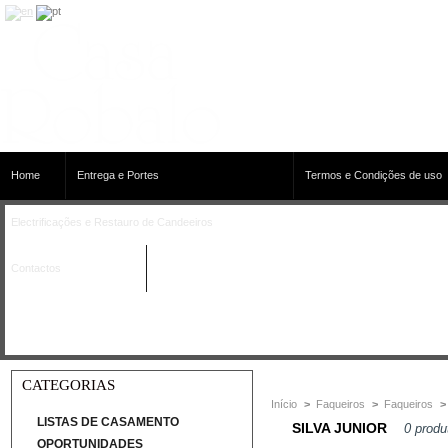
Home
Entrega e Portes
Termos e Condições de uso
Electrificações e Restauro de Candeeiros
Contactos
CATEGORIAS
Início
>
Faqueiros
>
Faqueiros
>
LISTAS DE CASAMENTO
SILVA JUNIOR
0 produ
OPORTUNIDADES