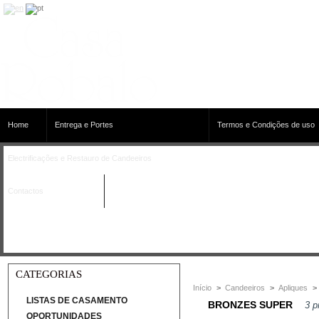
Home
Entrega e Portes
Termos e Condições de uso
Electrificações e Restauro de Candeeiros
Contactos
CATEGORIAS
Início
>
Candeeiros
>
Apliques
>
LISTAS DE CASAMENTO
BRONZES SUPER
3 p
OPORTUNIDADES