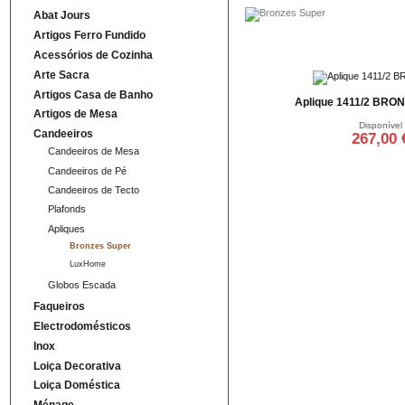
Abat Jours
Artigos Ferro Fundido
Acessórios de Cozinha
Arte Sacra
Artigos Casa de Banho
Aplique 1411/2 BR
Artigos de Mesa
Disponível
Candeeiros
267,00 
Candeeiros de Mesa
Adicionar ao ca
Candeeiros de Pé
Candeeiros de Tecto
Plafonds
Apliques
Bronzes Super
LuxHome
Globos Escada
Faqueiros
Electrodomésticos
Inox
Loiça Decorativa
Loiça Doméstica