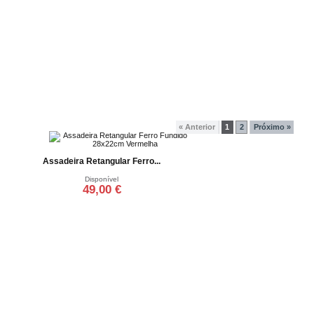
« Anterior
1
2
Próximo »
Assadeira Retangular Ferro...
Disponível
49,00 €
Adicionar ao carrinho