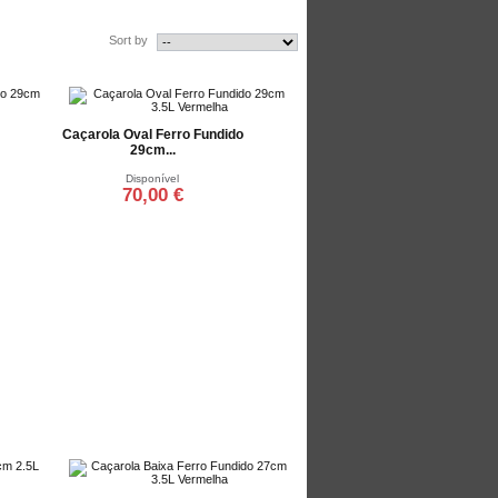
Sort by
Caçarola Oval Ferro Fundido
29cm...
Disponível
70,00 €
Adicionar ao carrinho