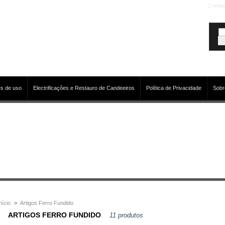
Contac
s de uso
Electrificações e Restauro de Candeeiros
Política de Privacidade
Sobr
nício
>
Artigos Ferro Fundido
ARTIGOS FERRO FUNDIDO
11 produtos