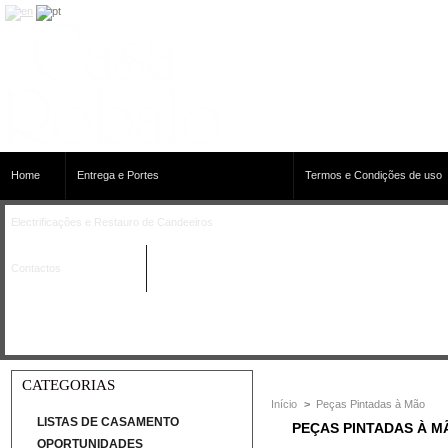
Home
Entrega e Portes
Termos e Condições de uso
Electrificações e Restauro de Candeeiros
Contactos
CATEGORIAS
Início
>
Peças Pintadas à Mão
LISTAS DE CASAMENTO
PEÇAS PINTADAS À 
OPORTUNIDADES