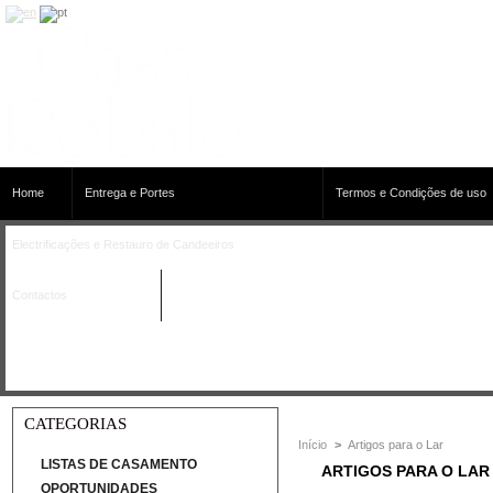
Home
Entrega e Portes
Termos e Condições de uso
Electrificações e Restauro de Candeeiros
Contactos
CATEGORIAS
Início
>
Artigos para o Lar
LISTAS DE CASAMENTO
ARTIGOS PARA O LA
OPORTUNIDADES