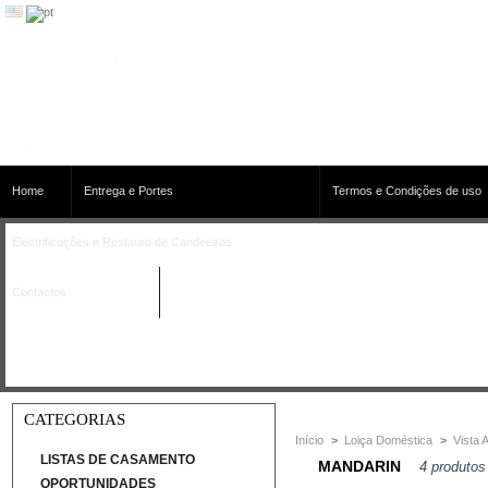
Home
Entrega e Portes
Termos e Condições de uso
Electrificações e Restauro de Candeeiros
Contactos
CATEGORIAS
Início
>
Loiça Doméstica
>
Vista 
LISTAS DE CASAMENTO
MANDARIN
4 produtos
OPORTUNIDADES