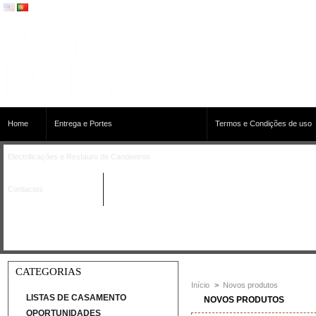
Home
Entrega e Portes
Termos e Condições de uso
Electrificações e Restauro de Candeeiros
Contactos
CATEGORIAS
Início
>
Novos produtos
LISTAS DE CASAMENTO
NOVOS PRODUTOS
OPORTUNIDADES