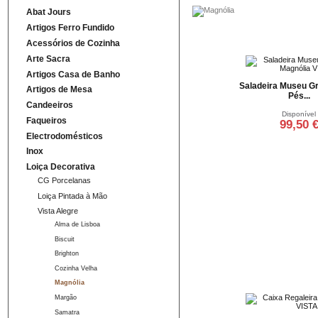
Abat Jours
Artigos Ferro Fundido
Acessórios de Cozinha
Arte Sacra
Artigos Casa de Banho
Saladeira Museu G
Artigos de Mesa
Pés...
Candeeiros
Disponível
Faqueiros
99,50 
Electrodomésticos
Adicionar ao ca
Inox
Loiça Decorativa
CG Porcelanas
Loiça Pintada à Mão
Vista Alegre
Alma de Lisboa
Biscuit
Brighton
Cozinha Velha
Magnólia
Margão
Samatra