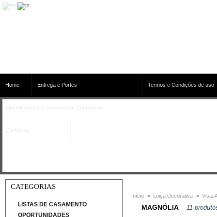
Home
Entrega e Portes
Termos e Condições de uso
Electrificações e Restauro de Candeeiros
Contactos
CATEGORIAS
Início
>
Loiça Decorativa
>
Vista 
LISTAS DE CASAMENTO
MAGNÓLIA
11 produto
OPORTUNIDADES