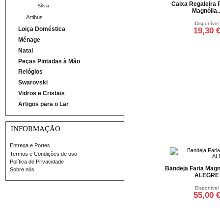
Caixa Regaleira
Sílvia
Magnólia..
Artibus
Disponível
Loiça Doméstica
19,30 
Ménage
Adicionar ao ca
Natal
Peças Pintadas à Mão
Relógios
Swarovski
Vidros e Cristais
Artigos para o Lar
INFORMAÇÃO
Entrega e Portes
Termos e Condições de uso
Política de Privacidade
Bandeja Faria Magn
Sobre nós
ALEGRE
Disponível
55,00 
Adicionar ao ca