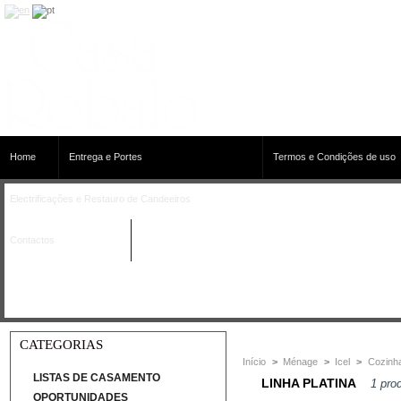
Home
Entrega e Portes
Termos e Condições de uso
Electrificações e Restauro de Candeeiros
Contactos
CATEGORIAS
Início
>
Ménage
>
Icel
>
Cozinh
LISTAS DE CASAMENTO
LINHA PLATINA
1 pro
OPORTUNIDADES