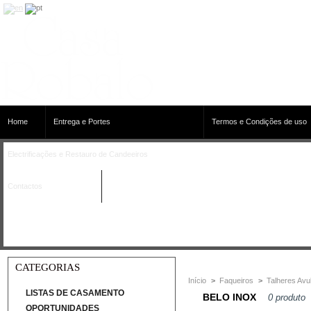
Home
Entrega e Portes
Termos e Condições de uso
Electrificações e Restauro de Candeeiros
Contactos
CATEGORIAS
Início
>
Faqueiros
>
Talheres Avu
LISTAS DE CASAMENTO
BELO INOX
0 produto
OPORTUNIDADES