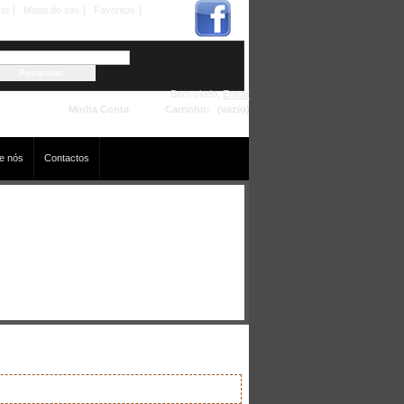
to
Mapa do site
Favoritos
Bem-vindo,
Entrar
Minha Conta
Carrinho:
(vazio)
e nós
Contactos