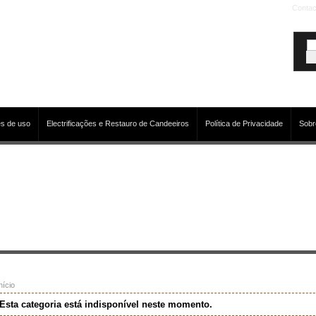
Contac
s de uso
Electrificações e Restauro de Candeeiros
Política de Privacidade
Sobr
nício
Esta categoria está indisponível neste momento.